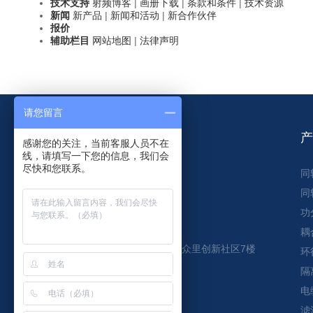
技术支持
射频博客
|
画册下载
|
条款和条件
|
技术资源
新闻
新产品
|
新闻和活动
|
新合作伙伴
报价
辅助栏目
网站地图
|
法律声明
请您留言
感谢您的关注，当前客服人员不在
线，请填写一下您的信息，我们会
尽快和您联系。
同
同
zts-tech@outlook.com
功
0755-23212737
耦
广东省深圳市宝安留仙二路众里创新社区7楼
环
隔
加入我们
电
滤